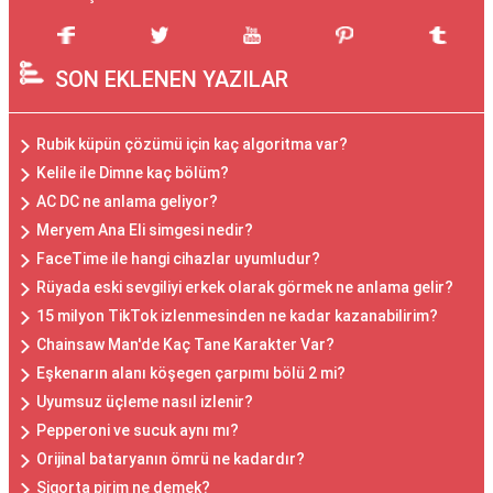
SON EKLENEN YAZILAR
Rubik küpün çözümü için kaç algoritma var?
Kelile ile Dimne kaç bölüm?
AC DC ne anlama geliyor?
Meryem Ana Eli simgesi nedir?
FaceTime ile hangi cihazlar uyumludur?
Rüyada eski sevgiliyi erkek olarak görmek ne anlama gelir?
15 milyon TikTok izlenmesinden ne kadar kazanabilirim?
Chainsaw Man'de Kaç Tane Karakter Var?
Eşkenarın alanı köşegen çarpımı bölü 2 mi?
Uyumsuz üçleme nasıl izlenir?
Pepperoni ve sucuk aynı mı?
Orijinal bataryanın ömrü ne kadardır?
Sigorta pirim ne demek?