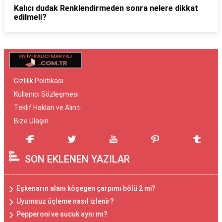
Kalıcı dudak Renklendirmeden sonra nelere dikkat
edilmeli?
Gizlilik Politikası
Kullanıcı Sözleşmesi
Teklif Hakları ve Alıntı
Bize Ulaşın
SON EKLENEN YAZILAR
Eşkenarın alanı köşegen çarpımı bölü 2 mi?
Uyumsuz üçleme nasıl izlenir?
Pepperoni ve sucuk aynı mı?