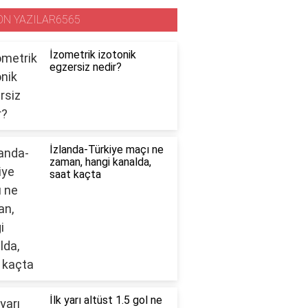
ON YAZILAR6565
İzometrik izotonik
egzersiz nedir?
İzlanda-Türkiye maçı ne
zaman, hangi kanalda,
saat kaçta
İlk yarı altüst 1.5 gol ne