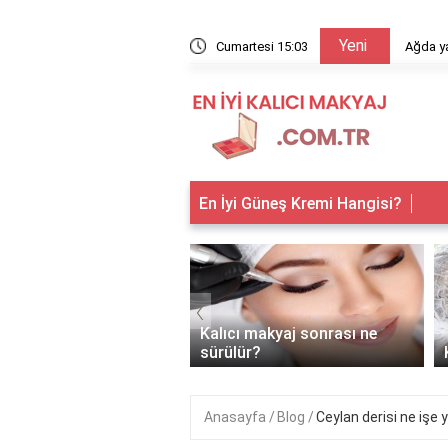
Yeni
arıyor?
Cumartesi 15:03
Ağda ya
En İyi Güneş Kremi Hangisi?
‹
 makyaj kimlere
Kalıcı makyaj sonrası ne
anır?
sürülür?
Anasayfa
Blog
Ceylan derisi ne işe 