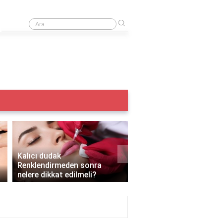
›
Iple kaş alma acıtır mı?
›
Kalıcı dudak
Renklendirmeden sonra
Kalıcı makyaj yazın yapı
nelere dikkat edilmeli?
mı?