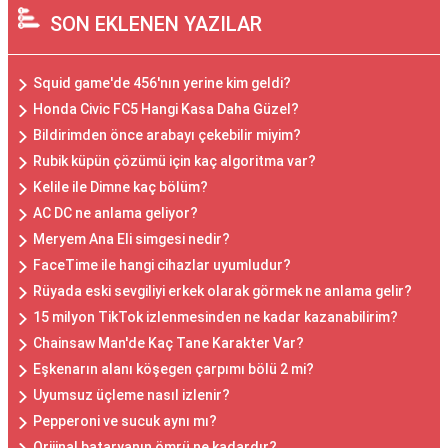
SON EKLENEN YAZILAR
Squid game'de 456'nın yerine kim geldi?
Honda Civic FC5 Hangi Kasa Daha Güzel?
Bildirimden önce arabayı çekebilir miyim?
Rubik küpün çözümü için kaç algoritma var?
Kelile ile Dimne kaç bölüm?
AC DC ne anlama geliyor?
Meryem Ana Eli simgesi nedir?
FaceTime ile hangi cihazlar uyumludur?
Rüyada eski sevgiliyi erkek olarak görmek ne anlama gelir?
15 milyon TikTok izlenmesinden ne kadar kazanabilirim?
Chainsaw Man'de Kaç Tane Karakter Var?
Eşkenarın alanı köşegen çarpımı bölü 2 mi?
Uyumsuz üçleme nasıl izlenir?
Pepperoni ve sucuk aynı mı?
Orijinal bataryanın ömrü ne kadardır?