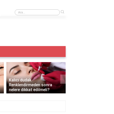
›
Iple kaş alma acıtır mı?
›
Kalıcı dudak
Renklendirmeden sonra
Kalıcı makyaj yazın yapı
nelere dikkat edilmeli?
mı?