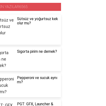
ON YAZILAR6565
Sütsüz ve yoğurtsuz kek
olur mu?
Sigorta pirim ne demek?
Pepperoni ve sucuk aynı
mı?
PGT: GFX, Launcher &