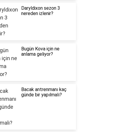
Daryldixon sezon 3
nereden izlenir?
Bugün Kova için ne
anlama geliyor?
Bacak antrenmanı kaç
günde bir yapılmalı?