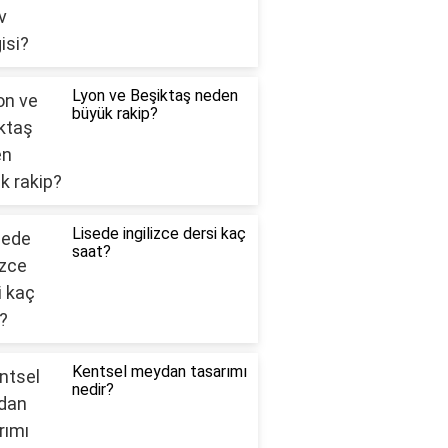
Lyon ve Beşiktaş neden
büyük rakip?
Lisede ingilizce dersi kaç
saat?
Kentsel meydan tasarımı
nedir?