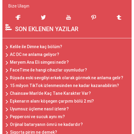
Bize Ulaşın
SON EKLENEN YAZILAR
Kelile ile Dimne kaç bölüm?
AC DC ne anlama geliyor?
Meryem Ana Eli simgesi nedir?
FaceTime ile hangi cihazlar uyumludur?
Rüyada eski sevgiliyi erkek olarak görmek ne anlama gelir?
15 milyon TikTok izlenmesinden ne kadar kazanabilirim?
Chainsaw Man'de Kaç Tane Karakter Var?
Eşkenarın alanı köşegen çarpımı bölü 2 mi?
Uyumsuz üçleme nasıl izlenir?
Pepperoni ve sucuk aynı mı?
Orijinal bataryanın ömrü ne kadardır?
Sigorta pirim ne demek?