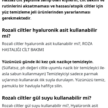
Hassas cilt yapısına sahip olan kişilerin, cilt bakım ve
rutinlerini aksatmaması ve hassas/atopik ciltler için
yüz temizleme jeli ürünlerinden yararlanması
gerekmektedir
.
Rozali ciltler hyaluronik asit kullanabilir
mi?
Rozali ciltler hyaluronik asit kullanabilir mi?,
ROZA
HASTALIĞI CİLT BAKIMI
Yüzünüzü günde iki kez çok nazikçe temizleyin
.
(Sülfatsız, ph değeri ciltle uyumlu nazik bir temizleyici ile-
asla sabun kullanmayın) Temizleyiciyi sadece parmak
uçlarınızı kullanarak ılık suyla durulayın. ​​Yüzünüzü temiz,
pamuklu bir havluyla hafifçe silin.
Rozalı ciltler gül suyu kullanabilir mi?
Rozalı ciltler gül suyu kullanabilir mi?,
Hyalüronik asit