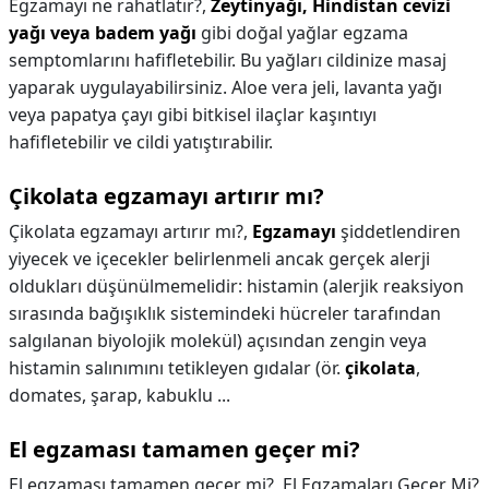
Egzamayı ne rahatlatır?,
Zeytinyağı, Hindistan cevizi
yağı veya badem yağı
gibi doğal yağlar egzama
semptomlarını hafifletebilir. Bu yağları cildinize masaj
yaparak uygulayabilirsiniz. Aloe vera jeli, lavanta yağı
veya papatya çayı gibi bitkisel ilaçlar kaşıntıyı
hafifletebilir ve cildi yatıştırabilir.
Çikolata egzamayı artırır mı?
Çikolata egzamayı artırır mı?,
Egzamayı
şiddetlendiren
yiyecek ve içecekler belirlenmeli ancak gerçek alerji
oldukları düşünülmemelidir: histamin (alerjik reaksiyon
sırasında bağışıklık sistemindeki hücreler tarafından
salgılanan biyolojik molekül) açısından zengin veya
histamin salınımını tetikleyen gıdalar (ör.
çikolata
,
domates, şarap, kabuklu ...
El egzaması tamamen geçer mi?
El egzaması tamamen geçer mi?,
El Egzamaları Geçer Mi?