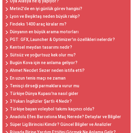
Oya Alasya ne iş yapıyor?
Metin2'de en iyi günlük görev hangisi?
Lyon ve Beşiktaş neden büyük rakip?
Findeks 1400 araç kiralar mı?
Dünyanın en büyük arama motorları
PGT: GFX, Launcher & Optimizer'ın özellikleri nelerdir?
Kentsel meydan tasarımı nedir?
Sütsüz ve yoğurtsuz kek olur mu?
Bugün Kova için ne anlama geliyor?
Ahmet Necdet Sezer neden istifa etti?
En uzun tenis maçı ne zaman
Tenisçi dirseği parmaklara vurur mu
Türkiye Dünya Kupası'na nasıl gider
3 Yukarı İngilizler Şartlı 4 Nedir?
Türkiye bayan voleybol takımı kaçıncı oldu?
Anadolu Efes Barcelona Maç Nerede? Detaylar ve Bilgiler
Süper Lig Birincisi Kimdir? Güncel Bilgiler ve Analizler
Rüyada Birine Yardım Ettiğini Görmek Ne Anlama Gelir?