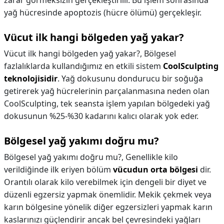
zarar görmeksizin gerçekleştirilir. Bu işlem sonrasında
yağ hücresinde apoptozis (hücre ölümü) gerçekleşir.
Vücut ilk hangi bölgeden yağ yakar?
Vücut ilk hangi bölgeden yağ yakar?,
Bölgesel
fazlalıklarda kullandığımız en etkili sistem
CoolSculpting
teknolojisidir
. Yağ dokusunu dondurucu bir soğuğa
getirerek yağ hücrelerinin parçalanmasına neden olan
CoolSculpting, tek seansta işlem yapılan bölgedeki yağ
dokusunun %25-%30 kadarını kalıcı olarak yok eder.
Bölgesel yağ yakımı doğru mu?
Bölgesel yağ yakımı doğru mu?,
Genellikle kilo
verildiğinde ilk eriyen bölüm
vücudun orta bölgesi
dir.
Orantılı olarak kilo verebilmek için dengeli bir diyet ve
düzenli egzersiz yapmak önemlidir. Mekik çekmek veya
karın bölgesine yönelik diğer egzersizleri yapmak karın
kaslarınızı güçlendirir ancak bel çevresindeki yağları