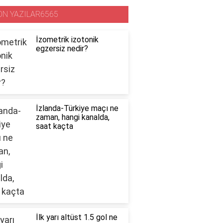
ON YAZILAR6565
İzometrik izotonik
egzersiz nedir?
İzlanda-Türkiye maçı ne
zaman, hangi kanalda,
saat kaçta
İlk yarı altüst 1.5 gol ne