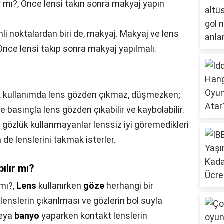
r mı?,
Önce lensi takın sonra makyaj yapın
i noktalardan biri de, makyaj. Makyaj ve lens
 Önce lensi takıp sonra makyaj yapılmalı.
 kullanımda lens gözden çıkmaz, düşmezken;
 ve basınçla lens gözden çıkabilir ve kaybolabilir.
gözlük kullanmayanlar lenssiz iyi göremedikleri
 de lenslerini takmak isterler.
ılır mı?
 mı?,
Lens
kullanırken
göze
herhangi bir
nslerin çıkarılması ve gözlerin bol suyla
veya
banyo
yaparken kontakt lenslerin