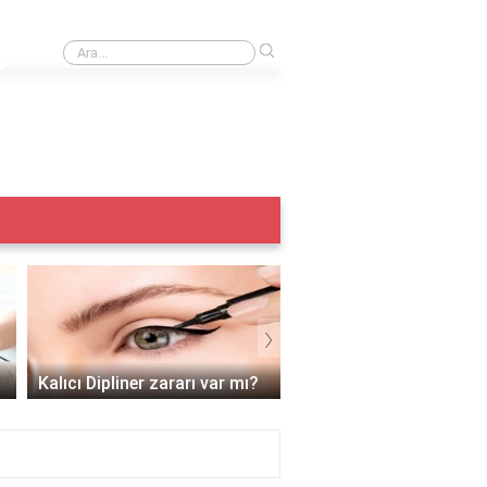
›
Iple kaş alma acıtır mı?
›
Kalıcı dudak
Renklendirmeden sonra
Kalıcı makyaj yazın yapı
nelere dikkat edilmeli?
mı?