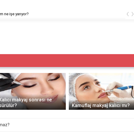
‹
ptıktan sonra yüz yıkanır mı?
Kamuflaj makyaj kalıcı mı?
Kalıcı Dipliner zararı var mı?
lmaz?