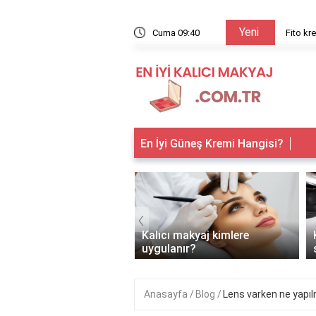
Yeni
arıyor?
Cuma 09:40
Ağda ya
En İyi Güneş Kremi Hangisi?
‹
 makyaj kimlere
Kalıcı makyaj sonrası ne
anır?
sürülür?
Anasayfa
Blog
Lens varken ne yapı