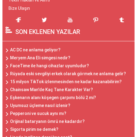
Teklif Hakları ve Alıntı
Bize Ulaşın
SON EKLENEN YAZILAR
AC DC ne anlama geliyor?
Meryem Ana Eli simgesi nedir?
FaceTime ile hangi cihazlar uyumludur?
Rüyada eski sevgiliyi erkek olarak görmek ne anlama gelir?
15 milyon TikTok izlenmesinden ne kadar kazanabilirim?
Chainsaw Man'de Kaç Tane Karakter Var?
Eşkenarın alanı köşegen çarpımı bölü 2 mi?
Uyumsuz üçleme nasıl izlenir?
Pepperoni ve sucuk aynı mı?
Orijinal bataryanın ömrü ne kadardır?
Sigorta pirim ne demek?