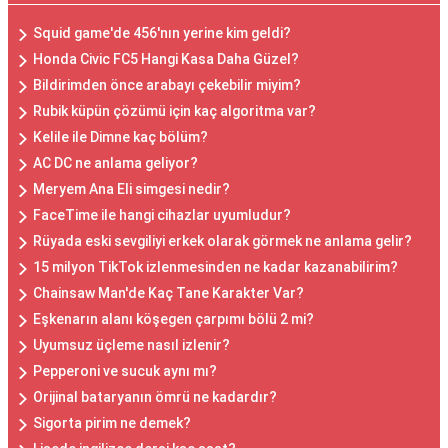
Squid game'de 456'nın yerine kim geldi?
Honda Civic FC5 Hangi Kasa Daha Güzel?
Bildirimden önce arabayı çekebilir miyim?
Rubik küpün çözümü için kaç algoritma var?
Kelile ile Dimne kaç bölüm?
AC DC ne anlama geliyor?
Meryem Ana Eli simgesi nedir?
FaceTime ile hangi cihazlar uyumludur?
Rüyada eski sevgiliyi erkek olarak görmek ne anlama gelir?
15 milyon TikTok izlenmesinden ne kadar kazanabilirim?
Chainsaw Man'de Kaç Tane Karakter Var?
Eşkenarın alanı köşegen çarpımı bölü 2 mi?
Uyumsuz üçleme nasıl izlenir?
Pepperoni ve sucuk aynı mı?
Orijinal bataryanın ömrü ne kadardır?
Sigorta pirim ne demek?