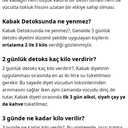
ise kabağın hem düşük kalorili bir besin olması hem de
vücutta tokluk hissini uzatan bir etkiye sahip olması.
Kabak Detoksunda ne yenmez?
Kabak Detoksunda ne yenmez?,
Genelde 3 günlük
detoks diyetini düzenli şekilde uygulayan kişilerin
ortalama 2 ile 3 kilo
verdiği gözlenmiştir.
2 günlük detoks kaç kilo verdirir?
2 günlük detoks kaç kilo verdirir?,
Kabak diyetinin
uygulanması sırasında en az iki litre su tüketilmesi
gerekir. Bu sayede diyet vücudun toksinlerinden
arınmasını sağlar iken aynı zamanda vücudu dinç de
tutar. Kabak diyeti sırasında
ilk 3 gün alkol, siyah çay ya
da kahve
tüketilmez.
3 günde ne kadar kilo verilir?
3 günde ne kadar kilo verilir?,
Bu yöntemde, oruç tutma