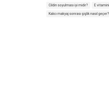
Cildin soyulması iyi midir?
E vitamin
Kalıcı makyaj sonrası şişlik nasıl geçer?