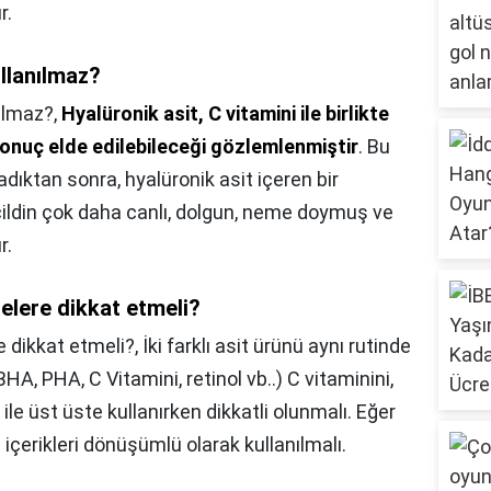
r.
llanılmaz?
ılmaz?,
Hyalüronik asit, C vitamini ile birlikte
 sonuç elde edilebileceği gözlemlenmiştir
. Bu
ıktan sonra, hyalüronik asit içeren bir
ildin çok daha canlı, dolgun, neme doymuş ve
r.
nelere dikkat etmeli?
e dikkat etmeli?,
İki farklı asit ürünü aynı rutinde
, PHA, C Vitamini, retinol vb..) C vitaminini,
 ile üst üste kullanırken dikkatli olunmalı. Eğer
u içerikleri dönüşümlü olarak kullanılmalı.