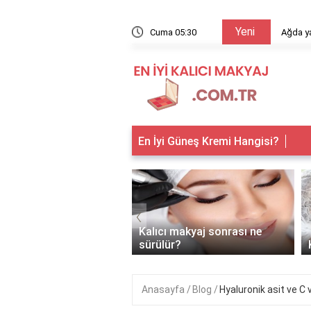
Yeni
arıyor?
Cuma 05:30
Ağda ya
En İyi Güneş Kremi Hangisi?
‹
 makyaj kimlere
Kalıcı makyaj sonrası ne
anır?
sürülür?
Anasayfa
Blog
Hyaluronik asit ve C v