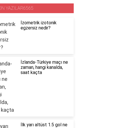
ON YAZILAR6565
İzometrik izotonik
egzersiz nedir?
İzlanda-Türkiye maçı ne
zaman, hangi kanalda,
saat kaçta
İlk yarı altüst 1.5 gol ne