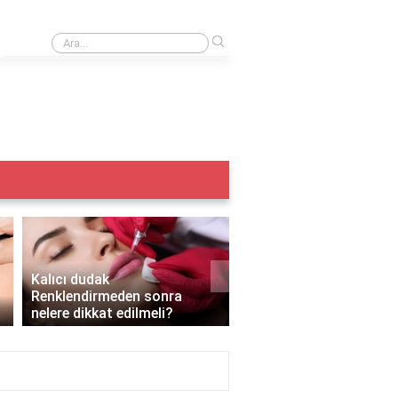
›
Iple kaş alma acıtır mı?
›
Kalıcı dudak
Renklendirmeden sonra
Kalıcı makyaj yazın yapı
nelere dikkat edilmeli?
mı?