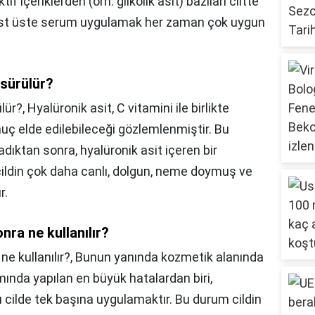
f içeriklerden (örn. glikolik asit) bazıları ciltte
 üst üste serum uygulamak her zaman çok uygun
 sürülür?
lür?,
Hyalüronik asit, C vitamini ile birlikte
onuç elde edilebileceği gözlemlenmiştir. Bu
ıktan sonra, hyalüronik asit içeren bir
ildin çok daha canlı, dolgun, neme doymuş ve
r.
ra ne kullanılır?
e kullanılır?,
Bunun yanında kozmetik alanında
ımında yapılan en büyük hatalardan biri,
u cilde tek başına uygulamaktır. Bu durum cildin