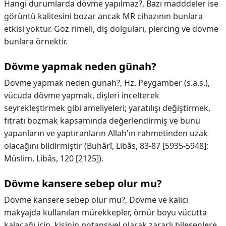
Hangi durumlarda dövme yapılmaz?,
Bazı madddeler ise
görüntü kalitesini bozar ancak MR cihazının bunlara
etkisi yoktur. Göz rimeli, diş dolguları, piercing ve dövme
bunlara örnektir.
Dövme yapmak neden günah?
Dövme yapmak neden günah?,
Hz. Peygamber (s.a.s.),
vücuda dövme yapmak, dişleri incelterek
seyrekleştirmek gibi ameliyeleri; yaratılışı değiştirmek,
fıtratı bozmak kapsamında değerlendirmiş ve bunu
yapanların ve yaptıranların Allah'ın rahmetinden uzak
olacağını bildirmiştir (Buhârî, Libâs, 83-87 [5935-5948];
Müslim, Libâs, 120 [2125]).
Dövme kansere sebep olur mu?
Dövme kansere sebep olur mu?,
Dövme ve kalıcı
makyajda kullanılan mürekkepler, ömür boyu vücutta
kalacağı için, kişinin potansiyel olarak zararlı bileşenlere